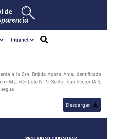
Intranet
nte a la Sra. Brijida Apaza Arce, identificada
én» Mz. «C» Lote N° 9, Sector Sub Sector lA-5,
quegua
Descargar
SEGURIDAD CIUDADANA