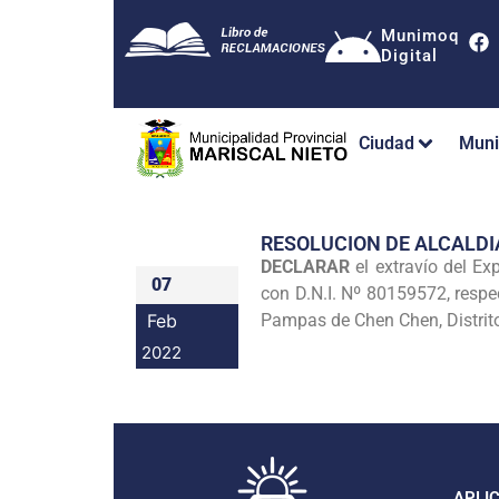
Munimoq
Digital
Ciudad
Muni
RESOLUCION DE ALCALDI
DECLARAR
el extravío del E
07
con D.N.I. Nº 80159572, respec
Feb
Pampas de Chen Chen, Distrit
2022
APLI