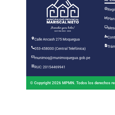
Regis
Plan
Mesa
Cont
Calle Ancash 275 Moquegua
Trám
053-458000 (Central Telefónica)
munimoq@munimoquegua.gob.pe
RUC: 20154469941
© Copyright 2026 MPMN. Todos los derechos re