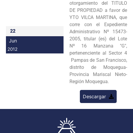
otorgamiento del TITULO
Programas
DE PROPIEDAD a favor de
YTO VILCA MARTINA, que
Intranet
corre con el Expediente
22
Administrativo Nº 15473-
2005, titular (es) del Lote
Jun
Nº 16 Manzana "G",
2012
pertenenciente al Sector 4
Pampas de San Francisco,
distrito de Moquegua-
Provincia Mariscal Nieto-
Región Moquegua.
Descargar