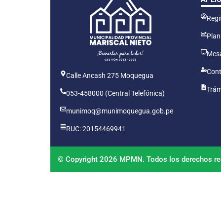
Regis
Plan
Mesa
Cont
Calle Ancash 275 Moquegua
Trám
053-458000 (Central Telefónica)
munimoq@munimoquegua.gob.pe
RUC: 20154469941
© Copyright 2026 MPMN. Todos los derechos re