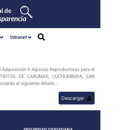
Intranet
a Adquisición fr Alpacas Reproductoras para el
STRITOS DE CARUMAS, CUCHUMBAYA, SAN
erdo al siguiente detalle:…
Descargar
SEGURIDAD CIUDADANA