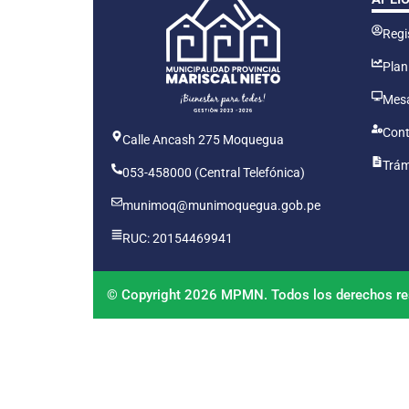
Regis
Plan
Mesa
Cont
Calle Ancash 275 Moquegua
Trám
053-458000 (Central Telefónica)
munimoq@munimoquegua.gob.pe
RUC: 20154469941
© Copyright 2026 MPMN. Todos los derechos re