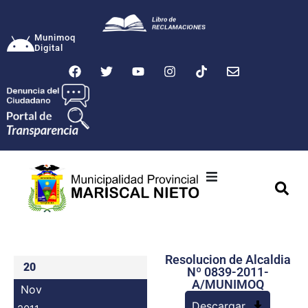
Munimoq
Digital
Ciudad
Municipalidad
Resolucion de Alcaldia
Transparencia
20
Nº 0839-2011-
A/MUNIMOQ
Nov
Seguridad
Descargar