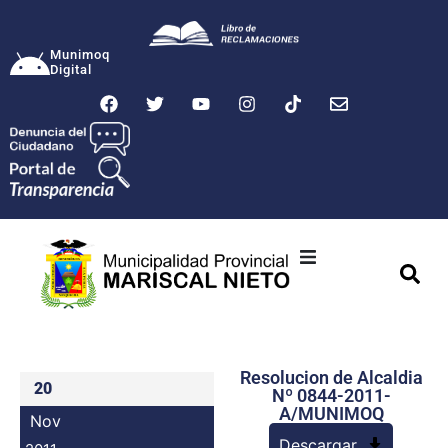
Munimoq
Digital
Ciudad
Municipalidad
Resolucion de Alcaldia
Transparencia
20
Nº 0844-2011-
A/MUNIMOQ
Nov
Seguridad
Descargar