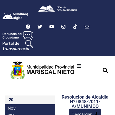
Munimoq
Digital
Ciudad
Municipalidad
Resolucion de Alcaldia
Transparencia
20
Nº 0848-2011-
A/MUNIMOQ
Nov
Seguridad
Descargar