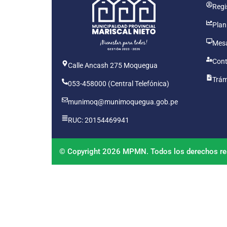
Regis
Plan
Mesa
Cont
Calle Ancash 275 Moquegua
Trám
053-458000 (Central Telefónica)
munimoq@munimoquegua.gob.pe
RUC: 20154469941
© Copyright 2026 MPMN. Todos los derechos re