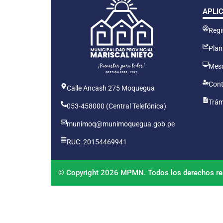
APLI
Regis
Plan
Mesa
Cont
Calle Ancash 275 Moquegua
Trám
053-458000 (Central Telefónica)
munimoq@munimoquegua.gob.pe
RUC: 20154469941
© Copyright 2026 MPMN. Todos los derechos re