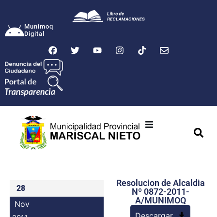
Munimoq
Digital
Ciudad
Municipalidad
Resolucion de Alcaldia
Transparencia
28
Nº 0872-2011-
A/MUNIMOQ
Nov
Seguridad
Descargar