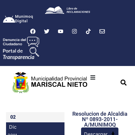
Munimoq
Digital
Ciudad
Municipalidad
Resolucion de Alcaldia
Transparencia
02
Nº 0893-2011-
A/MUNIMOQ
Dic
Seguridad
Descargar