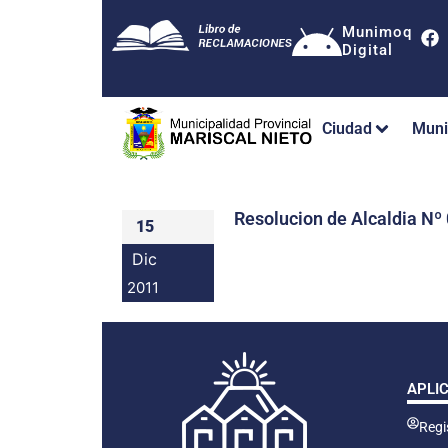
Munimoq
Digital
Ciudad
Muni
Resolucion de Alcaldia 
15
Dic
2011
APLI
Regis