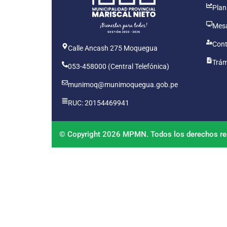
Plan
Mesa
Cont
Calle Ancash 275 Moquegua
Trám
053-458000 (Central Telefónica)
munimoq@munimoquegua.gob.pe
RUC: 20154469941
© Copyright 2026 MPMN. Todos los derechos re