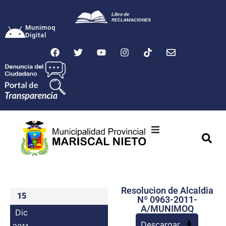
Munimoq
Digital
Ciudad
Municipalidad
Resolucion de Alcaldia
Transparencia
15
Nº 0963-2011-
A/MUNIMOQ
Dic
Seguridad
Descargar