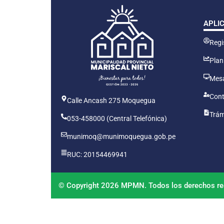
APLI
Regis
Plan
Mesa
Cont
Calle Ancash 275 Moquegua
Trám
053-458000 (Central Telefónica)
munimoq@munimoquegua.gob.pe
RUC: 20154469941
© Copyright 2026 MPMN. Todos los derechos re