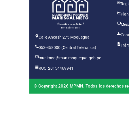
Regis
Plan
Mesa
Cont
Calle Ancash 275 Moquegua
Trám
053-458000 (Central Telefónica)
munimoq@munimoquegua.gob.pe
RUC: 20154469941
© Copyright 2026 MPMN. Todos los derechos re