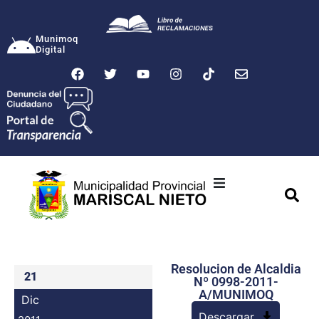
Munimoq
Digital
Ciudad
Municipalidad
Resolucion de Alcaldia
Transparencia
21
Nº 0998-2011-
A/MUNIMOQ
Dic
Seguridad
Descargar