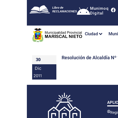
Munimoq
Digital
Ciudad
Muni
Resolución de Alcaldía 
30
Dic
2011
APLI
Regis