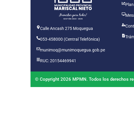
Plan
Mesa
Cont
Calle Ancash 275 Moquegua
Trám
053-458000 (Central Telefónica)
munimoq@munimoquegua.gob.pe
RUC: 20154469941
© Copyright 2026 MPMN. Todos los derechos re