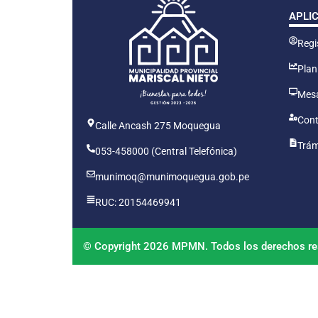
APLI
Regis
Plan
Mesa
Cont
Calle Ancash 275 Moquegua
Trám
053-458000 (Central Telefónica)
munimoq@munimoquegua.gob.pe
RUC: 20154469941
© Copyright 2026 MPMN. Todos los derechos re