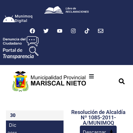
Munimoq
Digital
Ciudad
Municipalidad
Resolución de Alcaldía
Transparencia
30
Nº 1085-2011-
A/MUNIMOQ
Dic
Seguridad
Descargar