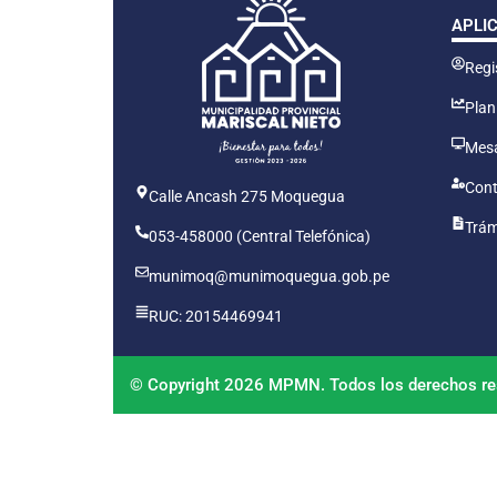
APLI
Regis
Plan
Mesa
Cont
Calle Ancash 275 Moquegua
Trám
053-458000 (Central Telefónica)
munimoq@munimoquegua.gob.pe
RUC: 20154469941
© Copyright 2026 MPMN. Todos los derechos re