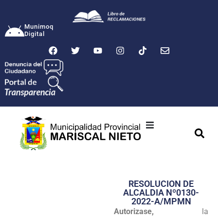
Munimoq
Digital
Ciudad
Municipalidad
RESOLUCION DE
Transparencia
ALCALDIA Nº0130-
2022-A/MPMN
Seguridad
Autorizase,
la