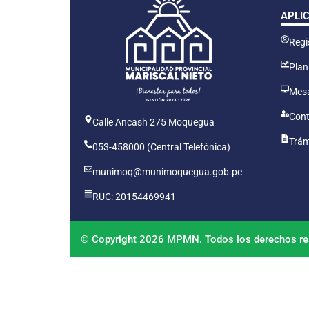
APLI
Regis
Plan
Mesa
Cont
Calle Ancash 275 Moquegua
Trám
053-458000 (Central Telefónica)
munimoq@munimoquegua.gob.pe
RUC: 20154469941
© Copyright 2026 MPMN. Todos los derechos re