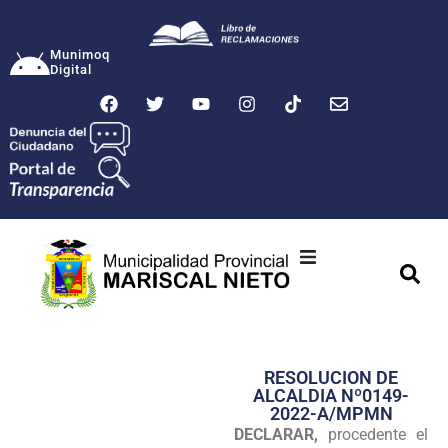
Munimoq
Digital
Ciudad
Municipalidad
RESOLUCION DE
Transparencia
ALCALDIA Nº0149-
2022-A/MPMN
Seguridad
DECLARAR,
procedente el