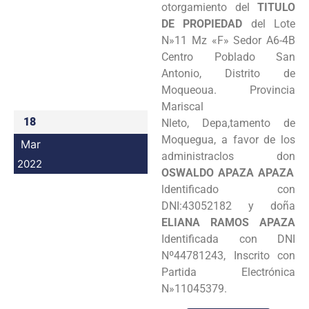
otorgamiento del
TITULO
Programas
DE PROPIEDAD
del Lote
N»11 Mz «F» Sedor A6-4B
Intranet
Centro Poblado San
Antonio, Distrito de
Moqueoua. Provincia
Mariscal
18
Nleto, Depa,tamento de
Moquegua, a favor de los
Mar
administraclos don
2022
OSWALDO APAZA APAZA
ldentificado con
DNI:43052182 y doña
ELIANA RAMOS APAZA
Identificada con DNI
Nº44781243, Inscrito con
Partida Electrónica
N»11045379.