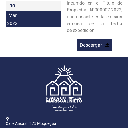
incurrido en el Título de
30
Programas
Propiedad N°000007-2022,
Mar
que consiste en la emisión
Intranet
2022
errónea de la fecha
de expedición.
Descargar
Calle Ancash 275 Moquegua