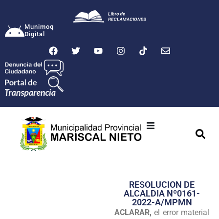
Munimoq
Digital
Ciudad
Municipalidad
RESOLUCION DE
Transparencia
ALCALDIA Nº0161-
2022-A/MPMN
Seguridad
ACLARAR,
el error material