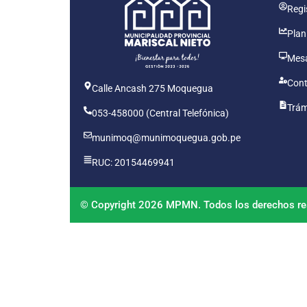
Regis
Plan
Mesa
Cont
Calle Ancash 275 Moquegua
Trám
053-458000 (Central Telefónica)
munimoq@munimoquegua.gob.pe
RUC: 20154469941
© Copyright 2026 MPMN. Todos los derechos re