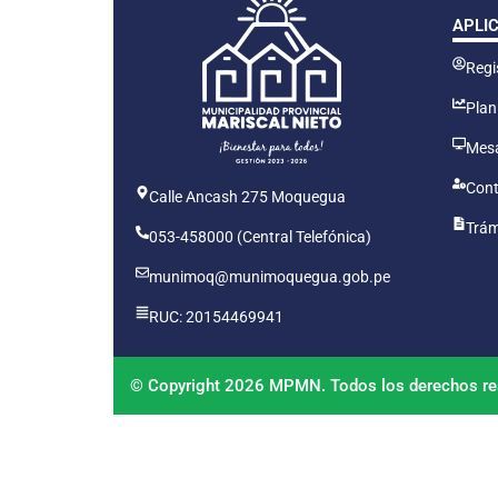
APLI
Regis
Plan
Mesa
Cont
Calle Ancash 275 Moquegua
Trám
053-458000 (Central Telefónica)
munimoq@munimoquegua.gob.pe
RUC: 20154469941
© Copyright 2026 MPMN. Todos los derechos re