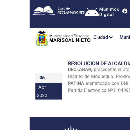
Munimoq
Digital
Ciudad
Muni
RESOLUCION DE ALCALDI
DECLARAR,
procedente el ot
Distrito de Moquegua. Provi
06
PATINA
identificada con DN
Abr
Partida Electrónica Nº110439
2022