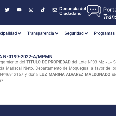
cipalidad
Transparencia
Seguridad
Programas
A Nº0199-2022-A/MPMN
orgamiento del
TITULO DE PROPIEDAD
del Lote Nº03 Mz «L» S
ncia Mariscal Nieto. Departamento de Moquegua, a favor de l
I Nº46912167 y doña
LUZ MARINA ALVAREZ MALDONADO
id
57.