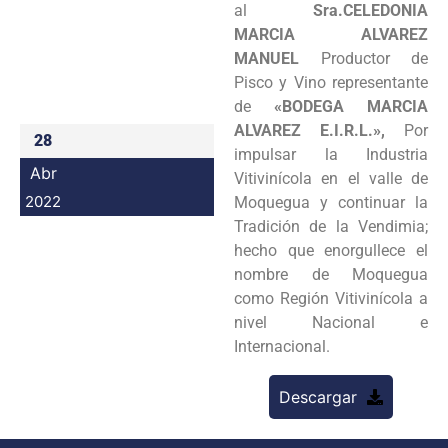
al
Sra.CELEDONIA
Programas
MARCIA ALVAREZ
MANUEL
Productor de
Intranet
Pisco y Vino representante
de
«BODEGA MARCIA
ALVAREZ E.I.R.L.»,
Por
28
impulsar la Industria
Abr
Vitivinícola en el valle de
2022
Moquegua y continuar la
Tradición de la Vendimia;
hecho que enorgullece el
nombre de Moquegua
como Región Vitivinícola a
nivel Nacional e
Internacional.
Descargar