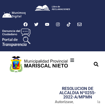
Munimoq
Digital
Ciudad
Municipalidad
RESOLUCION DE
Transparencia
ALCALDIA Nº0255-
2022-A/MPMN
Seguridad
Autorizase
, la