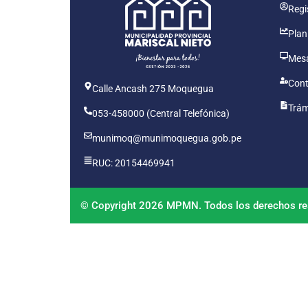
Regis
Plan
Mesa
Cont
Calle Ancash 275 Moquegua
Trám
053-458000 (Central Telefónica)
munimoq@munimoquegua.gob.pe
RUC: 20154469941
© Copyright 2026 MPMN. Todos los derechos re