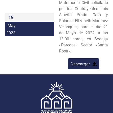
Matrimonio Civil solicitado
Programas
por los Contrayentes Luís
Alberto Prado Cam y
16
Intranet
Solansh Elizabeth Martínez
May
Velásquez, para el día 21
2022
de Mayo de 2022, a las
13.00 horas, en Bodega
«Paredes» Sector «Santa
Rosa».
Descargar