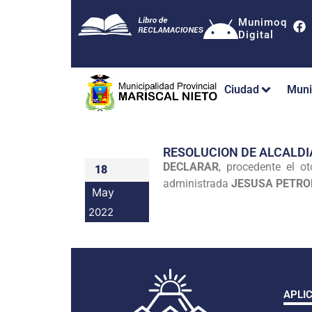
Munimoq
Digital
Ciudad
Muni
RESOLUCION DE ALCALDI
DECLARAR
, procedente el o
18
administrada
JESUSA PETRO
May
2022
APLI