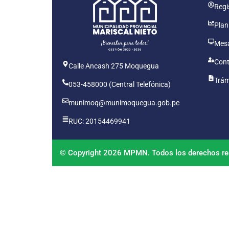
Regis
Plan
Mesa
Cont
Calle Ancash 275 Moquegua
Trám
053-458000 (Central Telefónica)
munimoq@munimoquegua.gob.pe
RUC: 20154469941
© Copyright 2026 MPMN. Todos los derechos re