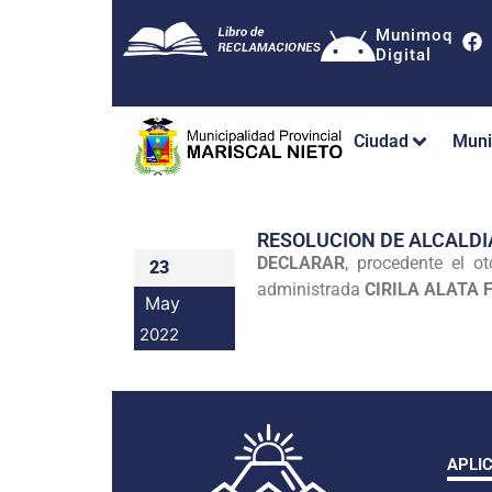
Munimoq
Digital
Ciudad
Muni
RESOLUCION DE ALCALDI
DECLARAR
, procedente el o
23
administrada
CIRILA ALATA 
May
2022
APLI