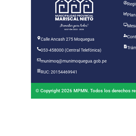
Regis
Plan
Mesa
Cont
Calle Ancash 275 Moquegua
Trám
053-458000 (Central Telefónica)
munimoq@munimoquegua.gob.pe
RUC: 20154469941
© Copyright 2026 MPMN. Todos los derechos re