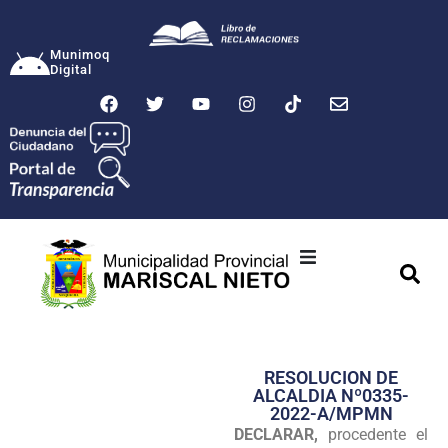
Munimoq
Digital
Ciudad
Municipalidad
RESOLUCION DE
Transparencia
ALCALDIA Nº0335-
2022-A/MPMN
Seguridad
DECLARAR,
procedente el