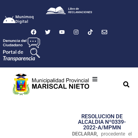
Munimoq
Digital
Ciudad
Municipalidad
RESOLUCION DE
Transparencia
ALCALDIA Nº0339-
2022-A/MPMN
Seguridad
DECLARAR,
procedente el