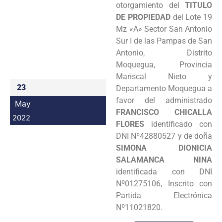
otorgamiento del
TITULO
Programas
DE PROPIEDAD
del Lote 19
Mz «A» Sector San Antonio
Intranet
Sur I de las Pampas de San
Antonio, Distrito
Moquegua, Provincia
Mariscal Nieto y
23
Departamento Moquegua a
favor del administrado
May
FRANCISCO CHICALLA
2022
FLORES
identificado con
DNI Nº42880527 y de doña
SIMONA DIONICIA
SALAMANCA NINA
identificada con DNI
Nº01275106, Inscrito con
Partida Electrónica
Nº11021820.