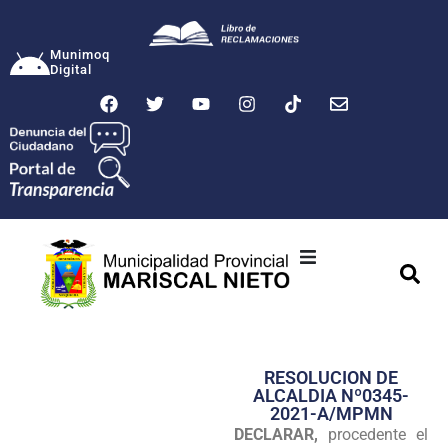
Munimoq
Digital
Ciudad
Municipalidad
RESOLUCION DE
Transparencia
ALCALDIA Nº0345-
2021-A/MPMN
Seguridad
DECLARAR,
procedente el