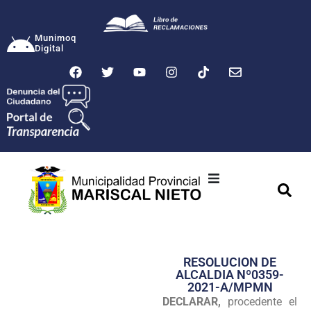
Munimoq
Digital
Ciudad
Municipalidad
RESOLUCION DE
Transparencia
ALCALDIA Nº0359-
2021-A/MPMN
Seguridad
DECLARAR,
procedente el