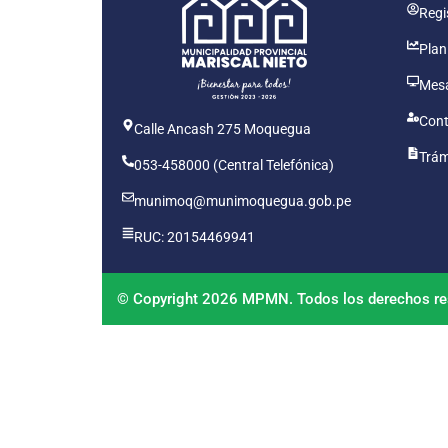
Regis
Plan
Mesa
Cont
Calle Ancash 275 Moquegua
Trám
053-458000 (Central Telefónica)
munimoq@munimoquegua.gob.pe
RUC: 20154469941
© Copyright 2026 MPMN. Todos los derechos re