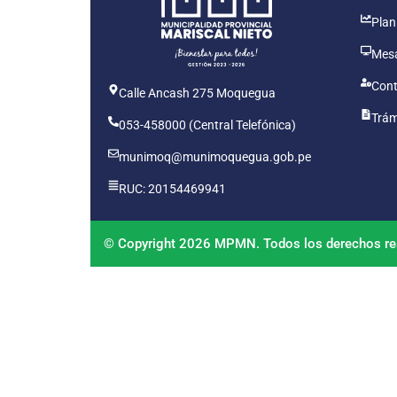
Plan
Mesa
Cont
Calle Ancash 275 Moquegua
Trám
053-458000 (Central Telefónica)
munimoq@munimoquegua.gob.pe
RUC: 20154469941
© Copyright 2026 MPMN. Todos los derechos re