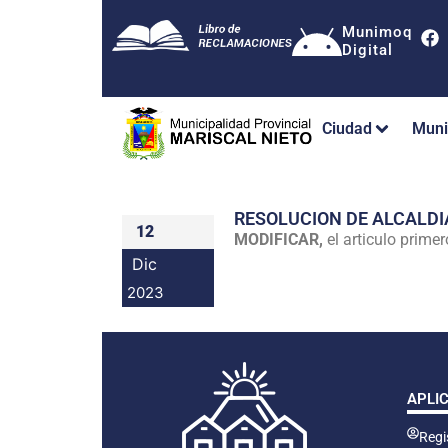
Munimoq
Digital
Ciudad
Muni
RESOLUCION DE ALCALDI
12
MODIFICAR,
el articulo prim
Dic
2023
APLI
Regis