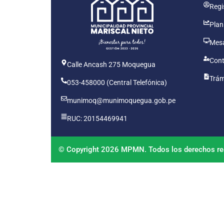
Regis
Plan
Mesa
Cont
Calle Ancash 275 Moquegua
Trám
053-458000 (Central Telefónica)
munimoq@munimoquegua.gob.pe
RUC: 20154469941
© Copyright 2026 MPMN. Todos los derechos re