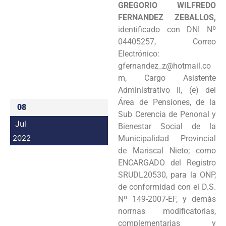
GREGORIO WILFREDO
Programas
FERNANDEZ ZEBALLOS,
identificado con DNI Nº
Intranet
04405257, Correo
Electrónico:
gfernandez_z@hotmail.co
m, Cargo Asistente
Administrativo II, (e) del
Área de Pensiones, de la
08
Sub Cerencia de Penonal y
Jul
Bienestar Social de la
2022
Municipalidad Provincial
de Mariscal Nieto; como
ENCARGADO del Registro
SRUDL20530, para la ONP,
de conformidad con el D.S.
Nº 149-2007-EF, y demás
norrnas modificatorias,
complementarias y