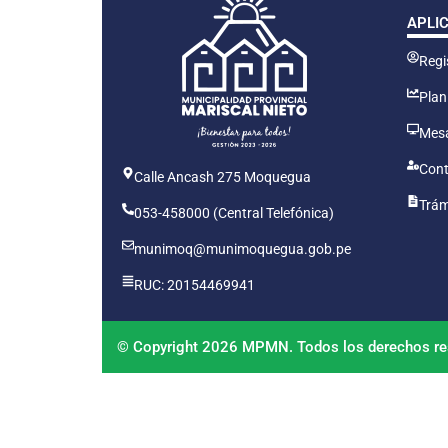
APLI
Regis
Plan
Mesa
Cont
Calle Ancash 275 Moquegua
Trám
053-458000 (Central Telefónica)
munimoq@munimoquegua.gob.pe
RUC: 20154469941
© Copyright 2026 MPMN. Todos los derechos re