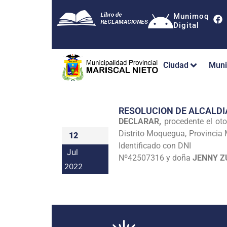
Munimoq
Digital
Ciudad
Muni
RESOLUCION DE ALCALDI
DECLARAR,
procedente el ot
Distrito Moquegua, Provincia
12
Identificado con DNI
Jul
Nº42507316 y doña
JENNY Z
2022