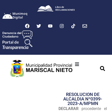
Munimoq
Digital
Ciudad
Municipalidad
RESOLUCION DE
Transparencia
ALCALDIA Nº0399-
2023-A/MPMN
Seguridad
DECLARAR
procedente el