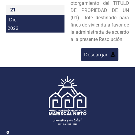
otorgamiento del TITULO
Programas
21
DE PROPIEDAD DE UN
(01) lote destinado para
Dic
Intranet
fines de vivienda a favor de
2023
la administrada de acuerdo
a la presente Resolución.
Descargar