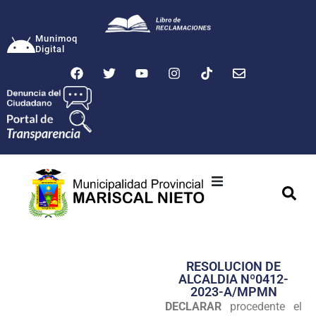
Munimoq
Digital
Ciudad
Municipalidad
RESOLUCION DE
Transparencia
ALCALDIA Nº0412-
2023-A/MPMN
Seguridad
DECLARAR
procedente el