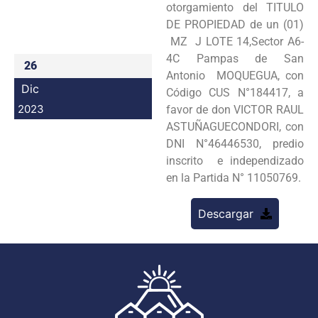
otorgamiento del TITULO
Programas
DE PROPIEDAD de un (01)
MZ J LOTE 14,Sector A6-
Intranet
4C Pampas de San
26
Antonio MOQUEGUA, con
Dic
Código CUS N°184417, a
2023
favor de don VICTOR RAUL
ASTUÑAGUECONDORI, con
DNI N°46446530, predio
inscrito e independizado
en la Partida N° 11050769.
Descargar