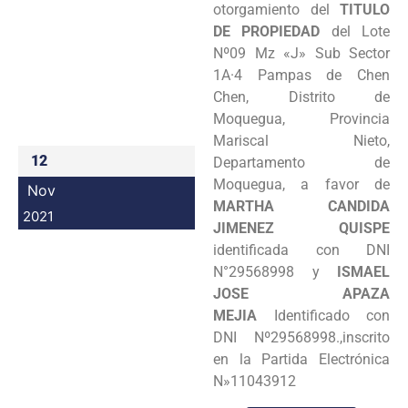
otorgamiento del
TITULO
Programas
DE PROPIEDAD
del Lote
Nº09 Mz «J» Sub Sector
Intranet
1A·4 Pampas de Chen
Chen, Distrito de
Moquegua, Provincia
Mariscal Nieto,
12
Departamento de
Moquegua, a favor de
Nov
MARTHA CANDIDA
2021
JIMENEZ QUISPE
identificada con DNI
N°29568998 y
ISMAEL
JOSE APAZA
MEJIA
Identificado con
DNI Nº29568998.,inscrito
en la Partida Electrónica
N»11043912