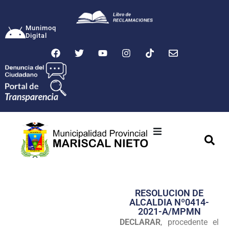
Munimoq
Digital
Ciudad
Municipalidad
RESOLUCION DE
Transparencia
ALCALDIA Nº0414-
2021-A/MPMN
Seguridad
DECLARAR
, procedente el