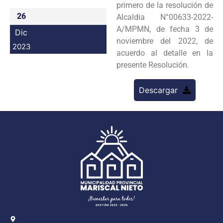
primero de la resolución de
Programas
26
Alcaldia N°00633-2022-
A/MPMN, de fecha 3 de
Dic
Intranet
noviembre del 2022, de
2023
acuerdo al detalle en la
presente Resolución.
Descargar