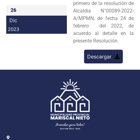
primero de la resolución de
Programas
26
Alcaldia N°00089-2022-
A/MPMN, de fecha 24 de
Dic
Intranet
febrero del 2022, de
2023
acuerdo al detalle en la
presente Resolución.
Descargar