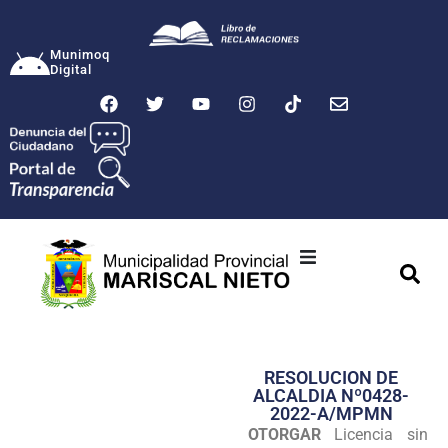
Munimoq
Digital
Ciudad
Municipalidad
RESOLUCION DE
Transparencia
ALCALDIA Nº0428-
2022-A/MPMN
Seguridad
OTORGAR
Licencia sin