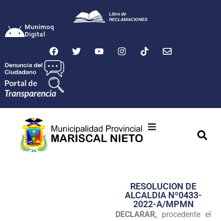
Munimoq
Digital
Ciudad
Municipalidad
RESOLUCION DE
Transparencia
ALCALDIA Nº0433-
2022-A/MPMN
Seguridad
DECLARAR,
procedente el