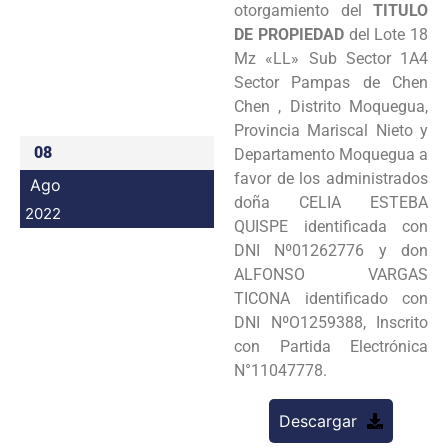
otorgamiento del
TITULO
Programas
DE PROPIEDAD
del Lote 18
Mz «LL» Sub Sector 1A4
Intranet
Sector Pampas de Chen
Chen , Distrito Moquegua,
Provincia Mariscal Nieto y
08
Departamento Moquegua a
favor de los administrados
Ago
doña CELIA ESTEBA
2022
QUISPE identificada con
DNI Nº01262776 y don
ALFONSO VARGAS
TICONA identificado con
DNI NºO1259388, Inscrito
con Partida Electrónica
N°11047778.
Descargar