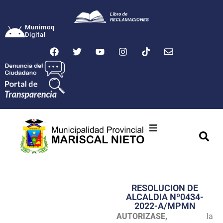
Munimoq
Digital
Ciudad
Municipalidad
RESOLUCION DE
Transparencia
ALCALDIA Nº0434-
2022-A/MPMN
Seguridad
AUTORIZASE,
la