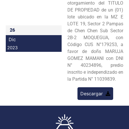
otorgamiento del TITULO
Programas
DE PROPIEDAD de un (01)
lote ubicado en la MZ E
Intranet
LOTE 19, Sector 2 Pampas
26
de Chen Chen Sub Sector
2B-2 MOQUEGUA, con
Dic
Código CUS N°179253, a
2023
favor de doñs MARUJA
GOMEZ MAMANI con DNI
N° 40234896, predio
inscrito e independizado en
la Partida N° 11039839.
Descargar