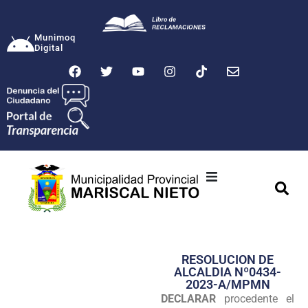
Munimoq
Digital
Ciudad
Municipalidad
RESOLUCION DE
Transparencia
ALCALDIA Nº0434-
2023-A/MPMN
Seguridad
DECLARAR
procedente el